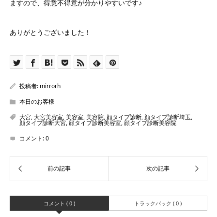
ますので、得意不得意が分かりやすいです♪
ありがとうございました！
投稿者:
mirrorh
本日のお客様
大宮
,
大宮美容室
,
美容室
,
美容院
,
顔タイプ診断
,
顔タイプ診断埼玉
,
顔タイプ診断大宮
,
顔タイプ診断美容室
,
顔タイプ診断美容院
コメント:
0
コメント ( 0 )
トラックバック ( 0 )